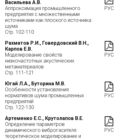
Васильева А.В.
Аппроксимация промышленного
РУС
предприятия с множественными
источниками как плоского источника
шума
Стр. 102-110
Рахматов Р.И., Говердовский В.Н.,
Карпов Е.В.
Моделирование свойств
РУС
низкочастотных акустических
метаматериалов
Стр. 111-121
Югай Л.А., Буторина М.В.
Особенности установления
нормативов шума промышленных
РУС
предприятий
Стр. 122-130
Артеменко Е.С., Крутолапов В.Е.
Определение параметров
динамического виброгасителя:
РУС
теоретическое моделирование и