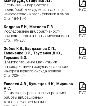
Майер Д.В., Стаценко Л.Г.
Оптимизация параметров
предобработки аудиосигналов для
РУС
нейросетевой классификации шумов
Стр. 184-198
Кедрова Е.И., Матвеев П.В.
Исследование виброактивности
приводов рольганговых механизмов
РУС
Стр. 199-207
Зобов К.В., Бардаханов С.П.,
Гапоненко В.Р., Труфанов Д.Ю.,
Гармаев Б.З.
РУС
Шумопоглощение магнитными
нанопористыми гранулами на основе
наноразмерного оксида железа
Стр. 208-224
Елисеев А.В., Кузнецов Н.К., Миронов
А.С.
Оптимизация резонансных режимов
РУС
работы вибрационных
технологических машин