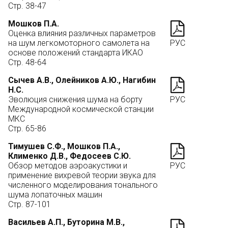
Стр. 38-47
Мошков П.А.
Оценка влияния различных параметров
на шум легкомоторного самолета на
РУС
основе положений стандарта ИКАО
Стр. 48-64
Сычев А.В., Олейников А.Ю., Нагибин
Н.С.
Эволюция снижения шума на борту
РУС
Международной космической станции
МКС
Стр. 65-86
Тимушев С.Ф., Мошков П.А.,
Клименко Д.В., Федосеев С.Ю.
Обзор методов аэроакустики и
РУС
применение вихревой теории звука для
численного моделирования тонального
шума лопаточных машин
Стр. 87-101
Васильев А.П., Буторина М.В.,