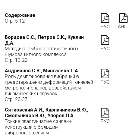
Содержание
Стр. 5-12
РУС
АНГЛ
Борцова С.С., Петров С.К., Куклин
Д.А.
Методика выбора оптимального
РУС
шумозащитного комплекса
Стр. 13-22
Андрианов С.В., Мингалева Т.А.
Роль демпфирования вибраций в
предотвращении деформаций тоннелей
РУС
метрополитена под воздействием
динамических нагрузок
Стр. 23-37
Сятковский А.И., Кирпичников В.Ю.,
Смольников В.Ю., Упоров П.А.
Тонкие пластинчатые сэндвич-
РУС
конструкции с большим
вибропоглощением