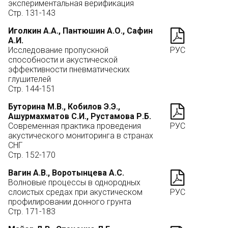
экспериментальная верификация
Стр. 131-143
Иголкин А.А., Пантюшин А.О., Сафин
А.И.
Исследование пропускной
РУС
способности и акустической
эффективности пневматических
глушителей
Стр. 144-151
Буторина М.В., Кобилов Э.Э.,
Ашурмахматов С.И., Рустамова Р.Б.
Современная практика проведения
РУС
акустического мониторинга в странах
СНГ
Стр. 152-170
Вагин А.В., Воротынцева А.С.
Волновые процессы в однородных
слоистых средах при акустическом
РУС
профилировании донного грунта
Стр. 171-183