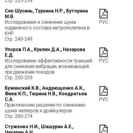
Стр. 225-239
Сяо Шусинь, Туркина Н.Р., Буторина
М.В.
Исследование и снижение шума
РУС
подвижного состава метрополитена в
КНР
Стр. 240-249
Упоров П.А., Куклин Д.А., Назарова
Е.Д.
Исследование эффективности траншей
РУС
для снижения вибрации, возникающей
при движении поездов
Стр. 250-259
Бужинский К.В., Андрющенко А.К.,
Фиев К.П., Тюрина Н.В., Кондратьев
С.А.
РУС
Практические решения по снижению
шума чиллеров и драйкулеров
Стр. 260-274
Стуженко Н.И., Шашурин А.Е.,
Чукарин А.Н.